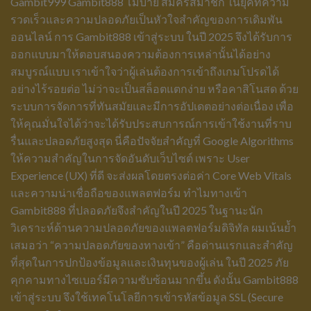
Gambit999 Gambit888 โมบาย สมัครสมาชิก ในยุคที่ความ
รวดเร็วและความปลอดภัยเป็นหัวใจสำคัญของการเดิมพัน
ออนไลน์ การ Gambit888 เข้าสู่ระบบ ในปี 2025 จึงได้รับการ
ออกแบบมาให้ตอบสนองความต้องการเหล่านั้นได้อย่าง
สมบูรณ์แบบ เราเข้าใจว่าผู้เล่นต้องการเข้าถึงเกมโปรดได้
อย่างไร้รอยต่อ ไม่ว่าจะเป็นสล็อตแตกง่าย หรือคาสิโนสด ด้วย
ระบบการจัดการที่ทันสมัยและมีการอัปเดตอย่างต่อเนื่อง เพื่อ
ให้คุณมั่นใจได้ว่าจะได้รับประสบการณ์การเข้าใช้งานที่ราบ
รื่นและปลอดภัยสูงสุด นี่คือปัจจัยสำคัญที่ Google Algorithms
ให้ความสำคัญในการจัดอันดับเว็บไซต์ เพราะ User
Experience (UX) ที่ดี จะส่งผลโดยตรงต่อค่า Core Web Vitals
และความน่าเชื่อถือของแพลตฟอร์ม ทำไมทางเข้า
Gambit888 ที่ปลอดภัยจึงสำคัญในปี 2025 ในฐานะนัก
วิเคราะห์ด้านความปลอดภัยของแพลตฟอร์มดิจิทัล ผมเน้นย้ำ
เสมอว่า “ความปลอดภัยของทางเข้า” คือด่านแรกและสำคัญ
ที่สุดในการปกป้องข้อมูลและเงินทุนของผู้เล่น ในปี 2025 ภัย
คุกคามทางไซเบอร์มีความซับซ้อนมากขึ้น ดังนั้น Gambit888
เข้าสู่ระบบ จึงใช้เทคโนโลยีการเข้ารหัสข้อมูล SSL (Secure