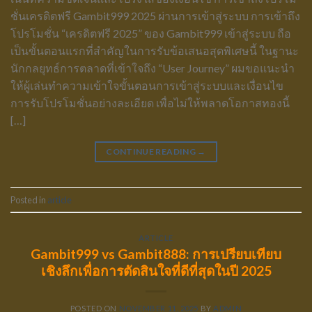
ชั่นเครดิตฟรี Gambit999 2025 ผ่านการเข้าสู่ระบบ การเข้าถึง
โปรโมชั่น “เครดิตฟรี 2025” ของ Gambit999 เข้าสู่ระบบ ถือ
เป็นขั้นตอนแรกที่สำคัญในการรับข้อเสนอสุดพิเศษนี้ ในฐานะ
นักกลยุทธ์การตลาดที่เข้าใจถึง “User Journey” ผมขอแนะนำ
ให้ผู้เล่นทำความเข้าใจขั้นตอนการเข้าสู่ระบบและเงื่อนไข
การรับโปรโมชั่นอย่างละเอียด เพื่อไม่ให้พลาดโอกาสทองนี้
[…]
CONTINUE READING
→
Posted in
article
ARTICLE
Gambit999 vs Gambit888: การเปรียบเทียบ
เชิงลึกเพื่อการตัดสินใจที่ดีที่สุดในปี 2025
POSTED ON
NOVEMBER 11, 2025
BY
ADMIN