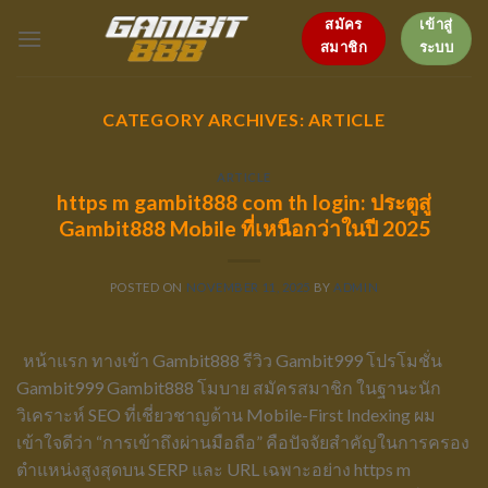
Skip
สมัคร
เข้าสู่
to
สมาชิก
ระบบ
content
CATEGORY ARCHIVES:
ARTICLE
ARTICLE
https m gambit888 com th login: ประตูสู่
Gambit888 Mobile ที่เหนือกว่าในปี 2025
POSTED ON
NOVEMBER 11, 2025
BY
ADMIN
หน้าแรก ทางเข้า Gambit888 รีวิว Gambit999 โปรโมชั่น
Gambit999 Gambit888 โมบาย สมัครสมาชิก ในฐานะนัก
วิเคราะห์ SEO ที่เชี่ยวชาญด้าน Mobile-First Indexing ผม
เข้าใจดีว่า “การเข้าถึงผ่านมือถือ” คือปัจจัยสำคัญในการครอง
ตำแหน่งสูงสุดบน SERP และ URL เฉพาะอย่าง https m