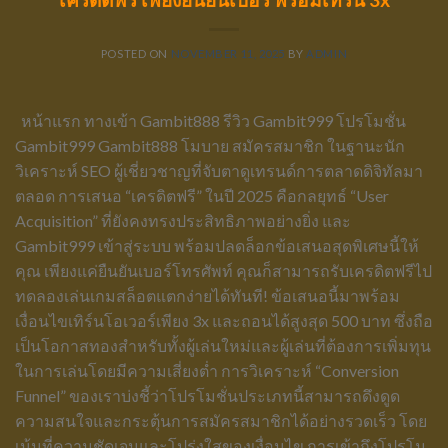
POSTED ON
NOVEMBER 11, 2025
BY
ADMIN
หน้าแรก ทางเข้า Gambit888 รีวิว Gambit999 โปรโมชั่น
Gambit999 Gambit888 โมบาย สมัครสมาชิก ในฐานะนัก
วิเคราะห์ SEO ผู้เชี่ยวชาญที่จับตาดูเทรนด์การตลาดดิจิทัลมา
ตลอด การเสนอ “เครดิตฟรี” ในปี 2025 คือกลยุทธ์ “User
Acquisition” ที่ยังคงทรงประสิทธิภาพอย่างยิ่ง และ
Gambit999 เข้าสู่ระบบ พร้อมปลดล็อกข้อเสนอสุดพิเศษนี้ให้
คุณ เพียงแค่ยืนยันเบอร์โทรศัพท์ คุณก็สามารถรับเครดิตฟรีไป
ทดลองเล่นเกมสล็อตแตกง่ายได้ทันที! ข้อเสนอนี้มาพร้อม
เงื่อนไขเทิร์นโอเวอร์เพียง 3x และถอนได้สูงสุด 500 บาท ซึ่งถือ
เป็นโอกาสทองสำหรับทั้งผู้เล่นใหม่และผู้เล่นที่ต้องการเพิ่มทุน
ในการเล่นโดยมีความเสี่ยงต่ำ การวิเคราะห์ “Conversion
Funnel” ของเราบ่งชี้ว่าโปรโมชั่นประเภทนี้สามารถดึงดูด
ความสนใจและกระตุ้นการสมัครสมาชิกได้อย่างรวดเร็ว โดย
เน้นที่ความชัดเจนและโปร่งใสของเงื่อนไข การเข้าถึงโปรโม